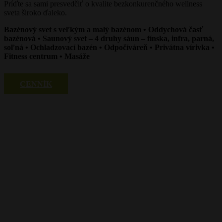
Príďte sa sami presvedčiť o kvalite bezkonkurenčného wellness
sveta široko ďaleko.
Bazénový svet s veľkým a malý bazénom • Oddychová časť
bazénová • Saunový svet – 4 druhy sáun – fínska, infra, parná,
soľná • Ochladzovací bazén • Odpočíváreň • Privátna vírivka •
Fitness centrum • Masáže
CENNÍK