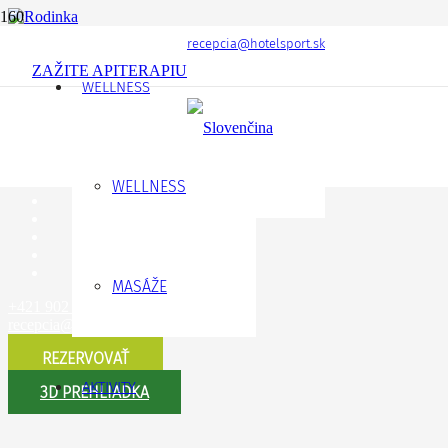
recepcia@hotelsport.sk
Rekreačné poukazy
ZAŽITE APITERAPIU
WELLNESS
WELLNESS
MASÁŽE
+421 902 898 900
recepcia@hotelsport.sk
REZERVOVAŤ
AKTIVITY
3D PREHLIADKA