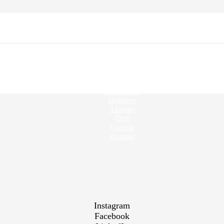
O hoteli
Ubytovanie
Balíčky
Kongres
Reštaurácia
Wellness
Aktivity
Deti
Galéria
Kontakt
Instagram
Facebook