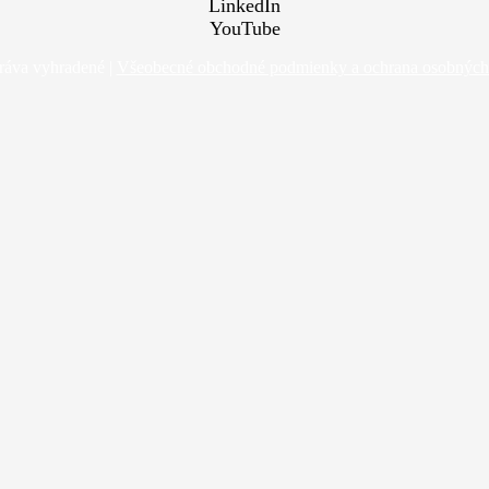
LinkedIn
YouTube
ráva vyhradené |
Všeobecné obchodné podmienky a ochrana osobných