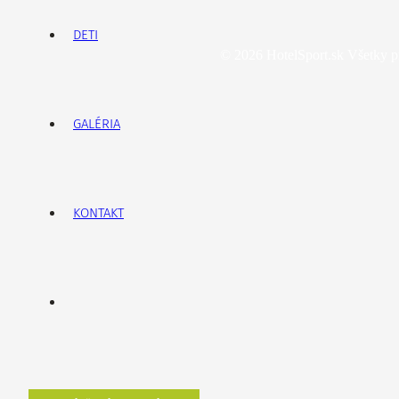
DETI
©
2026
HotelSport.sk Všetky p
GALÉRIA
KONTAKT